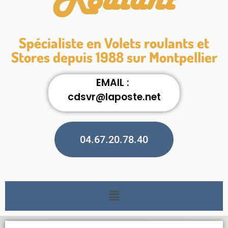
Roulant
Spécialiste en Volets roulants et
Stores depuis 1988 sur Montpellier
EMAIL :
cdsvr@laposte.net
04.67.20.78.40