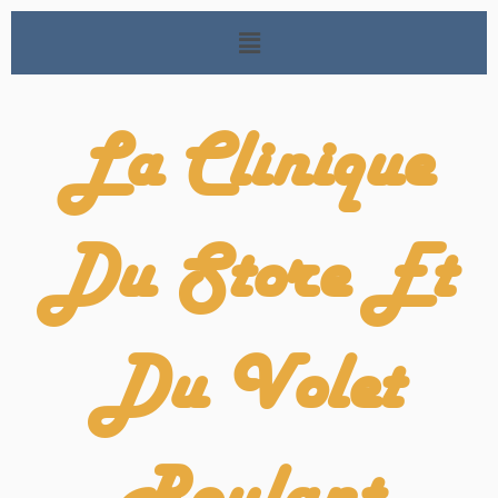
La Clinique
Du Store Et
Du Volet