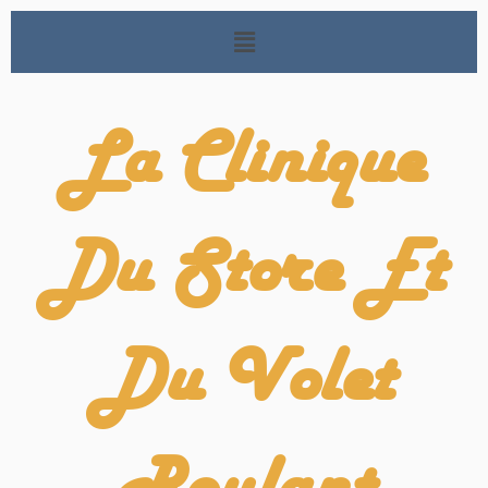
La Clinique
Du Store Et
Du Volet