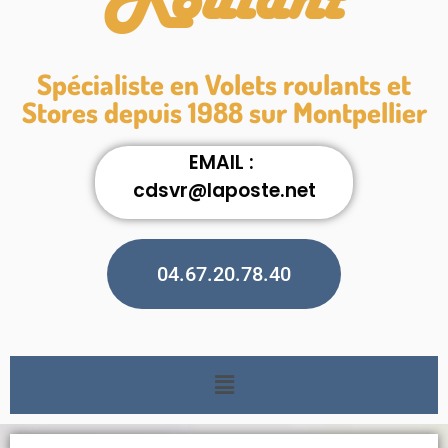
Roulant
Spécialiste en Volets roulants et
Stores depuis 1988 sur Montpellier
EMAIL :
cdsvr@laposte.net
04.67.20.78.40