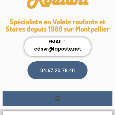
Roulant
Spécialiste en Volets roulants et
Stores depuis 1988 sur Montpellier
EMAIL :
cdsvr@laposte.net
04.67.20.78.40