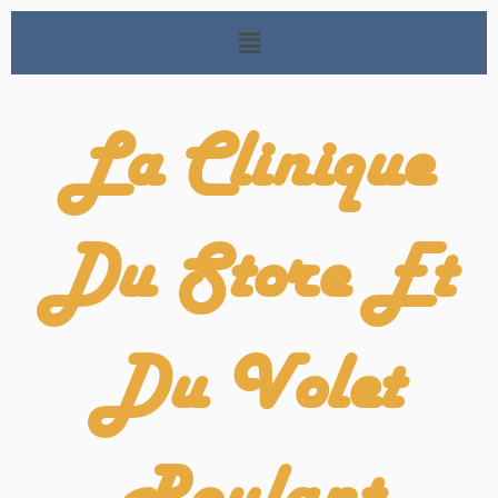
La Clinique
Du Store Et
Du Volet