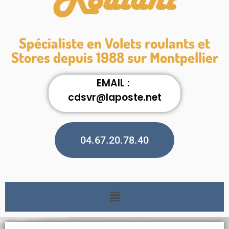
Roulant
Spécialiste en Volets roulants et
Stores depuis 1988 sur Montpellier
EMAIL :
cdsvr@laposte.net
04.67.20.78.40