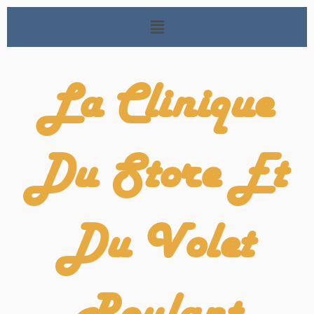
La Clinique
Du Store Et
Du Volet