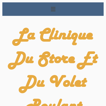
La Clinique
Du Store Et
Du Volet