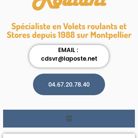
Roulant
Spécialiste en Volets roulants et
Stores depuis 1988 sur Montpellier
EMAIL :
cdsvr@laposte.net
04.67.20.78.40