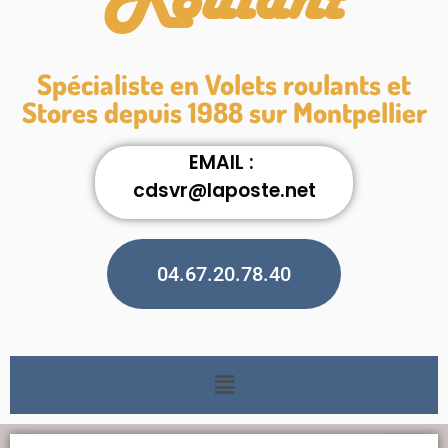
Roulant
Spécialiste en Volets roulants et
Stores depuis 1988 sur Montpellier
EMAIL :
cdsvr@laposte.net
04.67.20.78.40