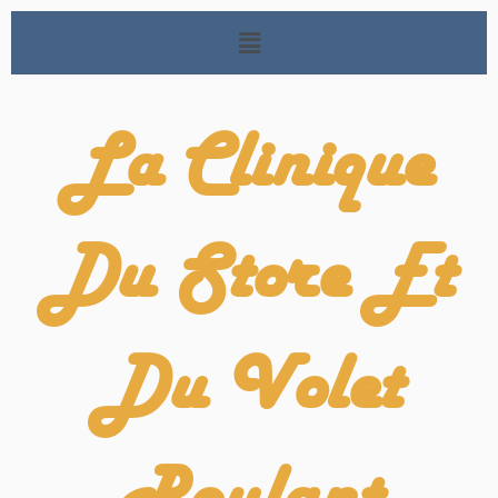
La Clinique
Du Store Et
Du Volet