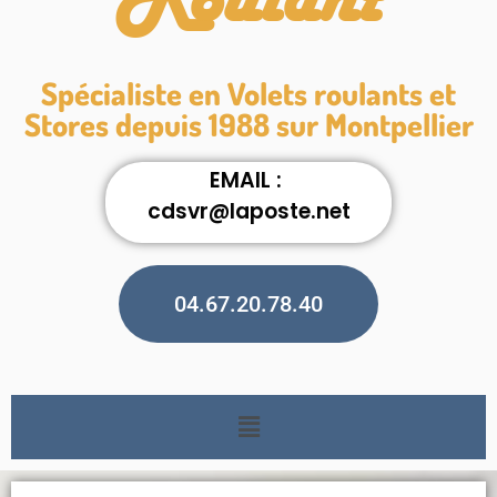
Roulant
Spécialiste en Volets roulants et
Stores depuis 1988 sur Montpellier
EMAIL :
cdsvr@laposte.net
04.67.20.78.40