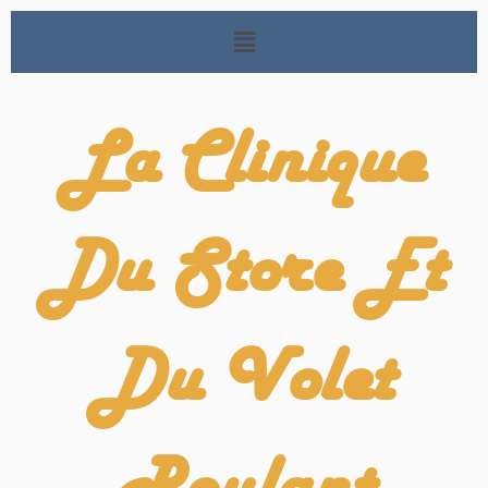
La Clinique
Du Store Et
Du Volet