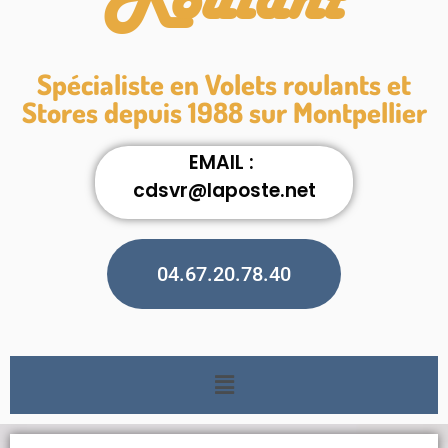
Roulant
Spécialiste en Volets roulants et
Stores depuis 1988 sur Montpellier
EMAIL :
cdsvr@laposte.net
04.67.20.78.40