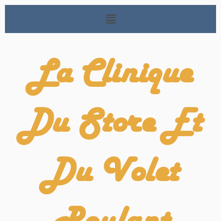
La Clinique
Du Store Et
Du Volet